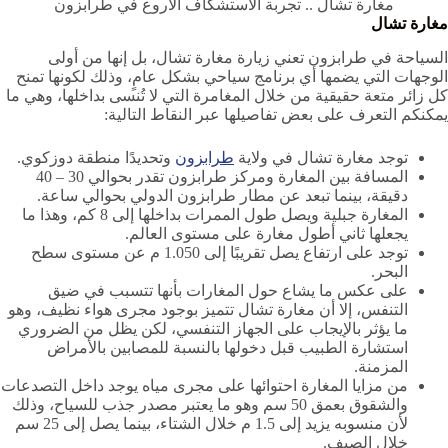
مغارة تشال .. تجربة الاستشكاف الأروع في طرابزون
مغارة تشال
السياحة في طرابزون تعني زيارة مغارة تشال، بل إنها من أولى
الوجهات التي يضمها أي برنامج سياحي بشكل عامٍ، وذلك لكونها تمنح
كل زائر متعة حقيقية من خلال المغامرة التي لا تُنسى بداخلها، وهي ما
يمكنكم التعرف على بعض تفاصيلها عبر النقاط التالية:
توجد مغارة تشال في ولاية
طرابزون
وتحديدًا منطقة دوزكوي.
المسافة بين المغارة ومركز طرابزون تقدر بحوالي 30 – 40
دقيقة، بينما تبعد عن مطار طرابزون الدولي بحوالي ساعة.
المغارة جبلية ويصل طول الممرات بداخلها إلى 8 كم، وهذا ما
يجعلها ثاني أطول مغارة على مستوى العالم.
توجد على ارتفاع يصل تقريبًا إلى 1.050 م عن مستوى سطح
البحر.
على عكس ما يشاع حول المغارات بأنها تتسبب في ضيق
التنفس، إلا أن مغارة تشال تتميز بوجود مجرى هواء نظيف، وهو
ما يؤثر بالإيجاب على الجهاز التنفسي، لكن يظل من الضروري
استشارة الطبيب قبل دخولها بالنسبة للمصابين بالأمراض
المزمنة.
من مزايا المغارة احتوائها على مجرى مياه يوجد داخل التصدعات
والشقوق بعمق 50 سم وهو ما يعتبر مصدر جذب للسياح، وذلك
لأن منسوبه يزيد إلى 1.5 م خلال الشتاء، بينما يصل إلى 25 سم
خلال الصيف.