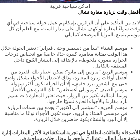
اماكن سياحية قريبة
أفضل وقت لزيارة مغارة تشال
لا بد من التأكيد على أن الزائرين بإمكانهم عمل جولة سياحية في أي
وقت سواءً لمغارة أو كهف تشال على مدار السنة، مع العلم أن كل
موسم يتمتع بالمزايا الموضحة كما يلي:
موسم الشتاء “يبدأ من ديسمبر وحتى فبراير”: تعتبر الجولة خلال
هذا الوقت بمثابة مغامرة كبيرة جدًا، خاصةً مع انخفاض درجات
الحرارة بصورة ملحوظة، بالإضافة إلى انتشار الثلوج داخل
المنطقة بالكامل.
موسم الربيع “مارس إلى مايو”: يمكن اعتبار تلك الفترة من
أفضل أوقات زيارة المغارة، وذلك لاعتدال الأجواء بشكل واضح
حتى مع الشعور ببرد خفيف، إلا أن الجولة تكون أكثر سهولة.
موسم الصيف “يونيو إلى أغسطس”: تلك الفترة هي الأفضل
وربما المثالية لكثير من الزوار، حيث تعتبر المغارة ذات نسيم
بارد مقارنةً بالأجواء الحارة نسبيًا خارجها.
موسم الخريف “سبتمبر إلى أكتوبر”: يجمع بين سمات الزيارة
في موسمي الشتاء والربيع، حيث تكون الأجواء نوعًا ما مناسبة
إلا أن البرد والشتاء يكونا حاضرين خلال الزيارة.
للأصدقاء والعائلات انطلقوا في تجربة استكشافية لأكثر المغارات إثارة
ومتعة حول العالم “تشال”، واحجزوا معنا رحلات سياحية في