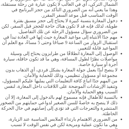
الشمال التركي، أي في الغالب لا تكون عبارة عن رحلة مستقلة،
وهذا ما يعني أنه من الضروري التأكد من حجز البرنامج في
الوقت المناسب قبل موعد السفر المقرر.
دخول المغارة بنسبة كبيرة لا يحتاج إلى حجز مسبق بفترة
طويلة، لذلك فإنه قد لا تكون هناك حاجة للحجز قبل السفر، لكن
من الضروري سؤال مسؤول الرحلة عن تلك التفاصيل.
مهم جدًا الانتباه إلى مواعيد المغارة حيث إنها في العادة تبدأ في
استقبال الزوار من الساعة 9 صباحًا وحتى 5 مساءً، مع العلم أن
المواعيد قابلة للتغيير.
الوصول إلى المغارة انطلاقًا من طرابزون يحتاج إلى وسيلة
مواصلات نظرًا لطول المسافة، وهي ما قد تكون حافلة، سيارة
أجرة أو سيارة خاصة.
لا ينصح أبدًا بعمل جولة المغارة بشكل فردي، أي الذهاب بدون
مجموعة أو مسؤول تنظيمي، وذلك للحماية والأمان.
من المهم جدًا اتباع كافة التعليمات التي يمليها عليكم المسؤول،
وتنفيذ الإرشادات الموضحة على اللافتات داخل المغارة، لنفس
السبب وهو الحماية والأمان.
بالنسبة للأطفال فإنه مسموح لهم بالدخول إلى المغارة، إلا أن
ذلك لا ينصح به خاصةً للسن الصغير لدواعي حمايتهم من الصخور
المنتشرة والتعرجات التي قد تؤدي إلى إصابتهم في حال الحركة
الخاطئة.
من الضروري الاهتمام بارتداء الملابس المناسبة عند الزيارة،
وهي ما تكون عملية ومريحة لكن في نفس الوقت لا تسبب