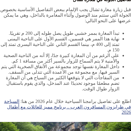
قبل زيارة مغارة تشال يجب الإلمام ببعض التفاصيل الأساسية بخصوص
الجولة التي ستتم منذ الوصول وأثناء المغامرة بالداخل، وهي ما يمكن
عرضها على النحو التالي:
تبدأ المغارة بممر خشبي طويل يصل طوله إلى 200 م تقريبًا.
نهاية هذا الممر هي قسمين، القسم الأول على الناحية اليمنى
تمتد إلى 400 م، بينما القسم الثاني على الناحية اليسرى تمتد إلى
150 م.
على الرغم من أن المغارة كبيرة جدًا، إلا أنه من الناحية الصحية
والأمنية لا يتم السماح للزوار بالسير أكثر من مسافة 1 كم.
داخل المغارة نفسها توجد مجموعة من الأنفاق الصخرية التي يتم
السير فيها، مع مجموعة من الأعمدة التي تتدلى من السقف.
من المفاجآت التي لا يتوقعها الكثير من السياح هي أن المغارة
تضم مطعمًا موجود تحديدًا عند المدخل، والذي يقوم باستقبال
الزوار طوال الوقت.
اطلع على تفاصيل برامجنا السياحية خلال عام 2026 من هنا:
السياحة
في طرابزون المسافرون العرب .. برنامج مميز للعائلات مع أطفال
2026