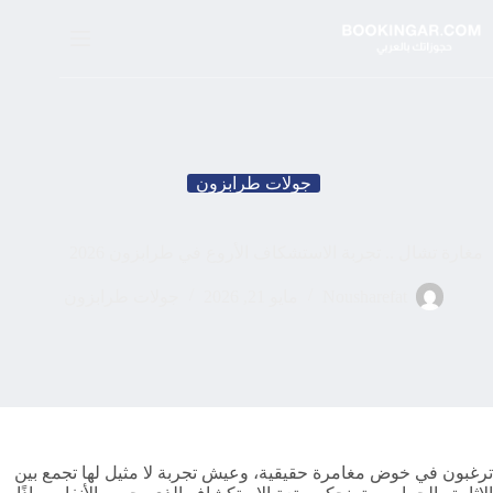
لتجاوز
لى
لمحتوى
جولات طرابزون
مغارة تشال .. تجربة الاستشكاف الأروع في طرابزون 2026
Nousharefat
مايو 21, 2026
جولات طرابزون
ترغبون في خوض مغامرة حقيقية، وعيش تجربة لا مثيل لها تجمع بين