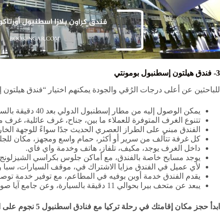
3- فندق هيلتون إسطنبول بومونتي
للباحثين عن أعلى درجات الرُقي والجودة يمكنهم اختيار “فندق هيلتون إ
يمكن الوصول إليه من مطار إسطنبول الدولي بعد 40 دقيقة بالسيارة، أو من مطار جوكشين الدولي بعد 57 دقيقة بالسيارة.
تتنوع الغرف المتوفرة للعملاء ما بين، جناح، غرف عائلية، غرف 
الفندق مبني على الطراز العصري الحديث جدًا سواءً للوجهة الخار
كل غرفة تتألف من سرير أو أكثر، حمام واسع ومجهز، مكان للج
داخل الغرف يوجد، مكيف، تلفاز، هاتف وخدمة واي فاي.
يوجد مسابح خاصة بالفندق، مع أماكن جلوس بكراسي الشيزلونج.
لأي عميل في الفندق مزايا الاشتراك في، موقف السيارات، سبا ومر
يقدم الفندق خدمة أوبن بوفيه في المطاعم، مع توفير خدمة توص
يبعد عن متحف بيرا بحوالي 11 دقيقة بالسيارة، وعن جامع آيا صوفيا بـ 22 دقيقة، وعن برج الفتاة بـ 28 دقيقة.
ابدأ حجز مكان إقامتك في رحلة تركيا مع فنادق اسطنبول 5 نجوم على البسفور، ولا تنس الاستفسار عن خصومات العروسين وذلك عبر الواتساب