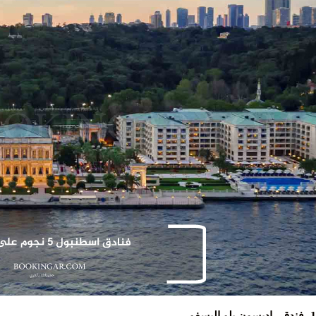
1- فندق راديسون بلو البسفور