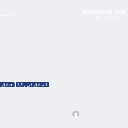
لتجاوز
لى
لمحتوى
الرئيسية
الفنادق في ركيا
فنادق 
فنادق اسطنبول 5 نجوم على البسفور .. بافضل سعر ممكن
Nousharefat
مايو 19, 2026
الفناد