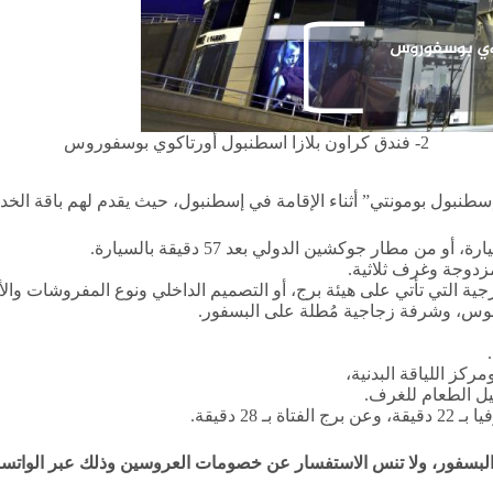
2- فندق كراون بلازا اسطنبول أورتاكوي بوسفوروس
سطنبول بومونتي” أثناء الإقامة في إسطنبول، حيث يقدم لهم باقة الخدم
مزدوجة وغرف ثلاثية.
جية التي تأتي على هيئة برج، أو التصميم الداخلي ونوع المفروشات والأ
لوس، وشرفة زجاجية مُطلة على البسفور.
كز اللياقة البدنية،
يل الطعام للغرف.