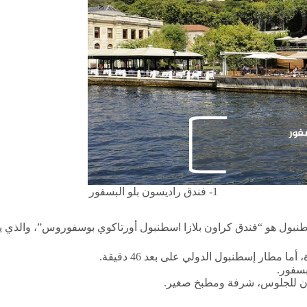
1- فندق راديسون بلو البسفور
بسفور.
كان للجلوس، شرفة ومطبخ صغير.