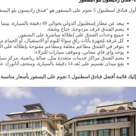
أول فنادق اسطنبول 5 نجوم على البسفور هو “فندق راديسون بلو البسفور”، الذي يمكن أن يقع عليه الاختيار لباقة المميزات الآتية:
يبعد عن مطار إسطنبول الدولي بحوالي 49 دقيقة بالسيارة، بينما مطار جوكشين الدولي بحوالي 55 دقيقة بالسيارة.
يضم الفندق غرف مزدوجة، جناح وشقة.
جميع وحدات الفندق على إطلالة مباشرة على البسفور.
كل غرفة مُجهزة بأثاث راقٍ سواءً للنوم أو الاستقبال، أو الحمام 
يتوفر في الفندق مطاعم مغلقة ومطاعم مفتوحة بإطلالة على ال
يوجد واي فاي مجاني، وموقف سيارات للنزلاء.
يضم الفندق مراكز خدمات متعددة مثل، صالة رياضية، مركز سبا
يقع ميدان تقسيم على بُعد 14 دقيقة بالسيارة، ومتحف أتاتورك على بُعد 17 دقيقة، بينما مسجد المجيدية الكبير أورتاكوي على بعد 3 دقائق سيرًا على الأقدام.
إليك قائمة أفضل فنادق اسطنبول 5 نجوم على البسفور بأسعار مناسبة للجميع تبدأ من 80 دولار، للاطلاع على الاختيارات المتاحة وبدء الحجز اتصل بنا عبر الواتساب