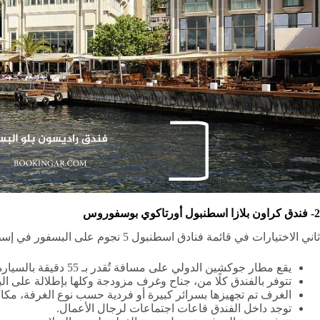
2- فندق كراون بلازا اسطنبول أورتاكوي بوسفوروس
ثاني الاختيارات في قائمة فنادق اسطنبول 5 نجوم على البسفور في إسطنبول هو “فندق كراون بلازا اسطنبول أورتاكوي بوسفوروس”، والذي يقدم للعملاء مجموعة المزايا الآتية:
يقع مطار جوكشين الدولي على مسافة تُقدر بـ 55 دقيقة بالسيارة، أما مطار إسطنبول الدولي على بعد 46 دقيقة.
تتوفر بالفندق كلًا من، جناح وغرف مزودجة وكلها بإطلالة على ال
الغرف تم تجهيزها بسرائر كبيرة أو فردية حسب نوع الغرفة، م
توجد داخل الفندق قاعات اجتماعات لرجال الأعمال.