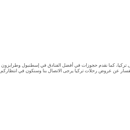
إلى تركيا، كما نقدم حجوزات في أفضل الفنادق في إسطنبول وطرابزون
الإفطار في الفنادق، وتبدأ الأسعار من 200 دولار للشخص، وللتواصل والاستفسار عن عروض رحلات تركيا يرجى الاتصال بنا وسنكون في انتظاركم