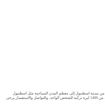
ق من مدينة اسطنبول إلى معظم المدن السياحية مثل اسطنبول
وطرابزون وبورصة بأسعار معقولة جدًا مع ضمان تقديم خدمة متميزة لأن راحتكم خلال رحلاتنا هي من أولوياتنا، وتبدأ أسعار الرحلات الجماعية من 1400 ليرة تركية للشخص الواحد، وللتواصل والاستفسار يرجى