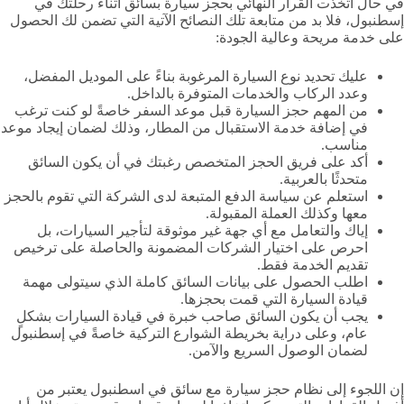
في حال اتخذت القرار النهائي بحجز سيارة بسائق أثناء رحلتك في
إسطنبول، فلا بد من متابعة تلك النصائح الآتية التي تضمن لك الحصول
على خدمة مريحة وعالية الجودة:
عليك تحديد نوع السيارة المرغوبة بناءً على الموديل المفضل،
وعدد الركاب والخدمات المتوفرة بالداخل.
من المهم حجز السيارة قبل موعد السفر خاصةً لو كنت ترغب
في إضافة خدمة الاستقبال من المطار، وذلك لضمان إيجاد موعد
مناسب.
أكد على فريق الحجز المتخصص رغبتك في أن يكون السائق
متحدثًا بالعربية.
استعلم عن سياسة الدفع المتبعة لدى الشركة التي تقوم بالحجز
معها وكذلك العملة المقبولة.
إياك والتعامل مع أي جهة غير موثوقة لتأجير السيارات، بل
احرص على اختيار الشركات المضمونة والحاصلة على ترخيص
تقديم الخدمة فقط.
اطلب الحصول على بيانات السائق كاملة الذي سيتولى مهمة
قيادة السيارة التي قمت بحجزها.
يجب أن يكون السائق صاحب خبرة في قيادة السيارات بشكلٍ
عام، وعلى دراية بخريطة الشوارع التركية خاصةً في إسطنبول
لضمان الوصول السريع والآمن.
إن اللجوء إلى نظام حجز سيارة مع سائق في اسطنبول يعتبر من