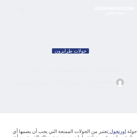
لتجاوز
لى
لمحتوى
جولات طرابزون
جولة اوزنجول .. رحلات صيفية تبدأ من 35 دولار
Nousharefat
يونيو 25, 2026
جولات طرابزون
جولة
اوزنجول
تعتبر من الجولات الممتعة التي يجب أن يضمها أي