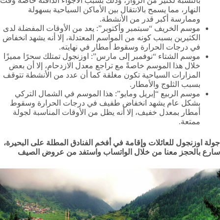
بالنسبة لكثير من الزوار، وذلك بسبب الأجواء الدافئة خاصةً وقت
النهار، مما يسمح بالانتقال بين الأماكن السياحية بسهولة
وممارسة أكبر قدر من الأنشطة.
موسم الخريف “سبتمبر وأكتوبر”: يعد من الأوقات المفضلة لدى
الكثيرين بسبب كونه من المواسم المعتدلة، إلا أنه يشهد انخفاض
في درجات الحرارة وسقوط أمطار في نهايته.
موسم الشتاء “نوفمبر إلى مارس”: اوزنجول تمتلك سحرًا مميزًا
خلال هذا الموسم خاصةً مع تراجع معدل الازدحام، إلا أن بعض
المزارات السياحية تكون مغلقة كما أن عدد من الأنشطة تتوقف
بسبب الثلوج والأمطار.
موسم الربيع “إبريل ومايو”: هذا الموسم في الشمال التركي
بشكل عام يشهد انخفاض طفيف في درجات الحرارة وسقوط
أمطار بمعدل خفيف، إلا أنه يظل من الأوقات المناسبة لجولة
ممتعة.
جولة اوزنجول للعائلات وإقامة في أفخم الفنادق المطلة على البحيرة،
سارع بالحجز معنا من خلال الواتساب واستفد من عروض الصيف