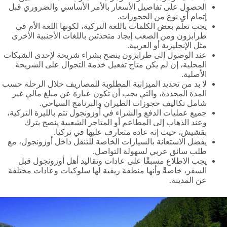
الحصول على تفاصيل الأسعار بالأمر الأساسي والضروري قبل
إتمام أي نوع من الحجوزات.
يجب تعلّم بعض الكلمات باللغة التركية، لكونها اللغة الأم في
طرابزون ومن الصعب إيجاد متحدثين باللغات الأجنبية الأخرى
مثل الإنجليزية أو العربية.
عند الوصول إلى طرابزون ينصح بشراء شريحة لإحدى الشبكات
المحلية، إن لم يكن متاح تفعيل خدمة التجوال على الشريحة
الأصلية.
لا بد من تحديد الميزانية المطلوبة للمصاريف خلال الرحلة حسب
المدة المحددة، والتي يجب أن تكون عبارة عن مبلغ مالي غير
شامل تكاليف حجوزات الطيران والبرنامج السياحي.
جميع عمليات الدفع والشراء في أوزونجول تتم بالليرة التركية،
وعند الذهاب إلى المطاعم أو المتاجر الشعبية ينصح بترك
بقشيش، حيث إنه عادة متعارف عليها في تركيا.
يفضل الاستعانة بالسيارات الخاصة للتنقل داخل أوزونجول، مع
طلب سائق عربي لسهولة التواصل.
يجب الاطلاع مسبقًا على عادات وتقاليد أهل أوزونجول قبل
السفر، خاصةً وأنها منطقة ريفية لها سلوكيات وعادات مختلفة
عن المدينة.