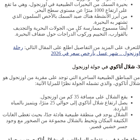
بحيرة السمك من البحيرات الطبيعية في اوزنجول، وهي ما تقع
على ارتفاع 1000 مترًا عن مستوى سطح البحر.
من أبرز الأنشطة هناك صيد السمك بالأخص السلمون الذي
تشتهر به البحيرة.
أيضًا مسموح بممارسة كلٍ من، الجولات البحرية والتجديف
بالقوارب، التخييم وركوب الدراجات حول ضفاف البحيرة.
للتعرف على المزيد من التفاصيل اطلع على المقال التالي:
رحلة
اوزنجول .. شهر عسل بأرخص سعر في 2026
3- شلال أتاكوي
في جولة اوزنجول
من المناطق الطبيعية الساحرة التي توجد على مقربة من اوزنجول هو
شلال أتاكوي، والذي تشمله الجولة نظرًا للمزايا الآتية:
يقع الشلال على مسافة 35 كم من اوزنجول.
يصل ارتفاع شلال أتاكوي إلى حوالي 25 مترًا، ويتميز بالمياه
الباردة.
الشلال يوجد في منطقة طبيعية هادئة جدًا، بحيث تغطى الغابات
الكثيفة المكان وتحيط بالشلال مجموعة من الصخور مع وجود
جسر خشبي قصير.
رحلة خاصة في مرتفعات السلطان مراد وشلال أتاكوي ضمن جولة