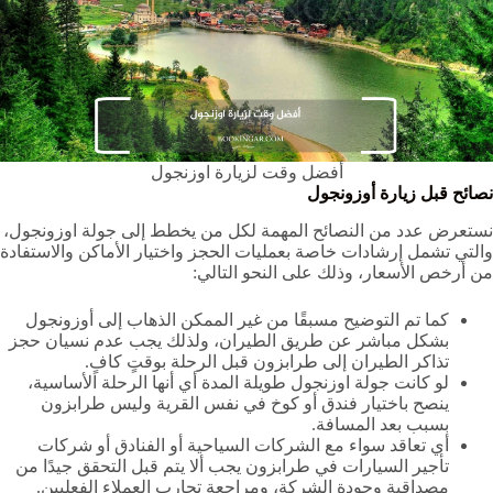
أفضل وقت لزيارة اوزنجول
نصائح قبل زيارة أوزونجول
نستعرض عدد من النصائح المهمة لكل من يخطط إلى جولة اوزونجول،
والتي تشمل إرشادات خاصة بعمليات الحجز واختيار الأماكن والاستفادة
من أرخص الأسعار، وذلك على النحو التالي:
كما تم التوضيح مسبقًا من غير الممكن الذهاب إلى أوزونجول
بشكل مباشر عن طريق الطيران، ولذلك يجب عدم نسيان حجز
تذاكر الطيران إلى طرابزون قبل الرحلة بوقتٍ كافٍ.
لو كانت جولة اوزنجول طويلة المدة أي أنها الرحلة الأساسية،
ينصح باختيار فندق أو كوخ في نفس القرية وليس طرابزون
بسبب بعد المسافة.
أي تعاقد سواء مع الشركات السياحية أو الفنادق أو شركات
تأجير السيارات في طرابزون يجب ألا يتم قبل التحقق جيدًا من
مصداقية وجودة الشركة، ومراجعة تجارب العملاء الفعليين.