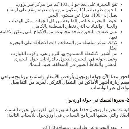
تقع البحيرة على بعد حوالي 100 كم من مركز طرابزون.
البحيرة طبيعية تمامًا وتتكون من مياه عذبة، وتقع على ارتفاع
يصل إلى 1100 مترًا عن مستوى البحر.
تحيط بالبحيرة عناصر الطبيعة من كل الجهات، مثل الهضاب
والجبال والنباتات التي تغطي المنطقة بالكامل.
على ضفاف البحيرة توجد مجموعة من الأكواخ التي يمكن الإقامة
فيها.
كذلك تتوفر سلسلة من المطاعم ذات الإطلالة على البحيرة
أيضًا.
من أشهر الأنشطة المسموح بها للزوار هي، ركوب القوارب
وعمل جولة في البحيرة، التجول بالدراجات حول البحيرة،
المشي والتقاط الصور في المنطقة، صيد السمك.
احجز معنا الآن جولة اوزنجول بأرخص الأسعار واستمتع ببرنامج سياحي
يضم زيارة أشهر الأماكن في الشمال التركي، لمزيد من التفاصيل
تواصل عبر الواتساب
2- بحيرة السمك
في جولة اوزنجول
ليست بحيرة اوزنجول فقط هي الشهيرة في القرية بل بحيرة السمك
أيضًا، والتي يضمها البرنامج السياحي في أوزونجول للأسباب التالية:
تبعد البحيرة عن طرابزون مسافة 120كم.