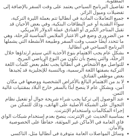
المطلوبة.
تفاصيل البرنامج السياحي يعتمد على وقت السفر بالإضافة إلى
تفضيلات وميول الزائر.
جميع التعاملات المادية في أنطاليا تتم بعملة الليرة التركية،
سواءً النقدية أو عبر البطاقات البنكية، وفي بعض الأحيان قد
تقبل المتاجر الكبرى أو الفنادق عملة الدولار الأمريكي.
من الضروري وضع في الاعتبار الملابس المناسبة للرحلة، وهي
ما تتحدد أيضًا حسب وقت السفر وطبيعة الأنشطة التي يشملها
البرنامج السياحي في أنطاليا.
بشكلٍ عام يجب الاهتمام بنوع الأحذية التي سيتم ارتداؤها خلال
الرحلة، والتي ينصح بأن تكون من النوع الرياضي المريح.
للتواصل مع الأشخاص في أنطاليا يجب تعلّم بعض كلمات اللغة
التركية بصفتها اللغة الرسمية، وبالنسبة للإنجليزية قد يُجيدها
بعض موظفي الفنادق.
لا بد من الاهتمام البالغ بالأغراض الشخصية ووضعها في مكان
آمن، وبشكلٍ عام لا ينصح أبدًا بالسفر خارج البلاد بمقتنيات غالية
الثمن.
عند الوصول إلى تركيا يجب شراء شريحة جوال أو تفعيل نظام
التجوال على الشبكة الأصلية على الهاتف، وذلك للتمكن من
إجراء المكالمات واستخدام الإنترنت.
بمناسبة الحديث عن الإنترنت، ينصح بعدم استخدام شبكات الواي
فاي العامة في الأماكن غير الموثقة، حفاظًا على الخصوصية
والأمان.
وسائل المواصلات العامة متوفرة في أنطاليا مثل، التاكسي