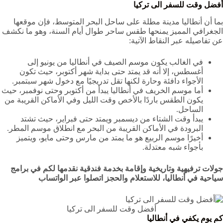
أفضل وقت للسفر الى تركيا
بما أن أنطاليا مدينة مطلة على ساحل البحر المتوسط، فإن موقعها
الجغرافي المميز يمنحها طقس ساحر طوال أيام السنة، وهو ما نكشف
عن تفاصيله عبر النقاط الآتية:
في الغالب يكون موسم الصيف في أنطاليا من يونيو إلى
أغسطس، إلا أنه قد يمتد حتى بداية شهر أكتوبر، حيث تكون
الأجواء دافئة وحارة لكنها تقل تدريجيًا مع دخول شهر سبتمبر.
أما موسم الخريف في أنطاليا يبدأ من أكتوبر وحتى نوفمبر، حيث
يكون الطقس باردًا بالأخص وقت الليل وفي الأماكن القريبة من
الساحل.
يبدأ وقت الشتاء من ديسمبر ويمتد حتى فبراير، حيث تشتد
البرودة في الأماكن القريبة من البحر مع انطلاق موسم المطر.
أخيرًا موسم الربيع هو ما يمتد من مارس وحتى مايو، ويتميز
بأجواء شبه معتدلة.
جولات ترفيهية وتاريخية وإقامة بخدمة فندقية نقدمها لكم في برامج
سياحية في أنطاليا، للاستعلام والحجز اتصلوا عبر الواتساب
أفضل وقت للسفر الى تركيا
كم يوم يكفي في أنطاليا