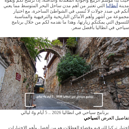
حيث بدأ موسم الربيع وأجوائه المعتدلة والدافئة، إذًا نرشح لكم وبقوة
مدينة
أنطاليا
التي تعتبر من أهم مدن ساحل البحر المتوسط مما يعني
أنكم في صدد جولات لا تُنسى في الشواطئ الساحرة، مع اختيار
مجموعة من أشهر وأهم الأماكن التاريخية والترفيهية والمناسبة
للتسوق التي يمكنكم زيارتها، وهذا ما نقدمه لكم من خلال برنامج
سياحي في انطاليا بأفضل سعر.
برنامج سياحي في انطاليا 2026 .. 5 أيام و4 ليالي
تفاصيل العرض ال
سياحي
اختيار تركيا للترفيه وقضاء العطلات هو من أفضل وأهم الاختيارات