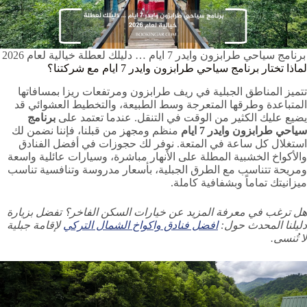
برنامج سياحي طرابزون وايدر 7 ايام … دليلك لعطلة خيالية لعام 2026
لماذا تختار برنامج سياحي طرابزون وايدر 7 ايام مع شركتنا؟
تتميز المناطق الجبلية في ريف طرابزون ومرتفعات ريزا بمسافاتها
المتباعدة وطرقها المتعرجة وسط الطبيعة، والتخطيط العشوائي قد
يضيع عليك الكثير من الوقت في التنقل. عندما تعتمد على
برنامج
سياحي طرابزون وايدر 7 ايام
منظم ومجهز من قبلنا، فإننا نضمن لك
استغلال كل ساعة في المتعة. نوفر لك حجوزات في أفضل الفنادق
والأكواخ الخشبية المطلة على الأنهار مباشرة، وسيارات عائلية واسعة
ومريحة تتناسب مع الطرق الجبلية، بأسعار مدروسة وتنافسية تناسب
ميزانيتك تماماً وبشفافية كاملة.
هل ترغب في معرفة المزيد عن خيارات السكن الفاخر؟ تفضل بزيارة
دليلنا المحدث حول:
افضل فنادق واكواخ الشمال التركي
لإقامة جبلية
لا تُنسى.