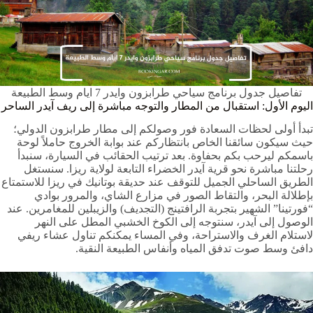
تفاصيل جدول برنامج سياحي طرابزون وايدر 7 ايام وسط الطبيعة
اليوم الأول: استقبال من المطار والتوجه مباشرة إلى ريف آيدر الساحر
تبدأ أولى لحظات السعادة فور وصولكم إلى مطار طرابزون الدولي؛
حيث سيكون سائقنا الخاص بانتظاركم عند بوابة الخروج حاملاً لوحة
باسمكم ليرحب بكم بحفاوة. بعد ترتيب الحقائب في السيارة، سنبدأ
رحلتنا مباشرة نحو قرية آيدر الخضراء التابعة لولاية ريزا. سنستغل
الطريق الساحلي الجميل للتوقف عند حديقة بوتانيك في ريزا للاستمتاع
بإطلالة البحر، والتقاط الصور في مزارع الشاي، والمرور بوادي
“فورتينا” الشهير بتجربة الرافتينج (التجديف) والزيبلين للمغامرين. عند
الوصول إلى آيدر، سنتوجه إلى الكوخ الخشبي المطل على النهر
لاستلام الغرف والاستراحة، وفي المساء يمكنكم تناول عشاء ريفي
دافئ وسط صوت تدفق المياه وأنفاس الطبيعة النقية.