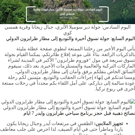
اليوم السادس: جولة دير سوميلا الأثري، جبال زيجانا وقرية همسي
كوي
اليوم السابع: جولة تسوق أخيرة والتوديع إلى مطار طرابزون الدولي
يأتي اليوم الأخير من رحلتنا الممتعة لنطوي صفحة عطلة مليئة
بالذكريات الرائعة. بناءً على موعد إقلاع طائرتكم، يمكننا القيام بجولة
تسوق سريعة في مول “فوروم طرابزون” الأكبر في المدينة لشراء
الماركات التركية والعالمية والمستلزمات الأخيرة. بعد ذلك، سيقوم
السائق الخاص بنقلكم برفق وأمان إلى مطار طرابزون الدولي،
ومساعدتكم في إنهاء إجراءات الحقائب والتوديع، متمنين لكم رحلة
عودة سالمة إلى دياركم، على أمل اللقاء بكم مجدداً في رحلات ممتعة
أخرى في ربوع تركيا.
اليوم السابع: جولة تسوق أخيرة والتوديع إلى مطار طرابزون الدولي
نصائح ذهبية قبل حجز برنامج سياحي طرابزون وايدر 7 ايام
تجهيز الملابس:
الطقس في مرتفعات آيدر وجبال زيجانا يكون
بارداً وماطراً حتى في أيام الصيف، لذا احرص على جلب معاطف
دافئة وملابس مريحة للمشي.