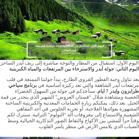
اليوم الأول: استقبال من المطار والتوجه مباشرة إلى ريف آيدر الساحر
اليوم الثاني: جولة آيدر والاسترخاء بين المرتفعات والمياه الكبريتية
بعد تناول وجبة الفطور القروي الطازج، نبدأ جولتنا الممتعة في قلب
مرتفعات آيدر الشاهقة والتي تعد ركيزة أساسية في
برنامج سياحي
طرابزون وايدر 7 ايام
. سنأخذكم في جولة بين السهول الخضراء
الخصبة ومشاهدة شلال “فستان العروس” الشهير الذي ينحدر من قمة
الجبل. بعد ذلك، يمكنكم زيارة الحمامات المعدنية والكبريتية الساخنة
المشهورة بفوائدها العلاجية، أو تجربة الجلوس في أحد المقاهي
الشعبية والاستماع إلى معزوفات آلة “التولوم” التراثية. سنترك لكم
وقتاً حراً للمشي بين الأكواخ والتقاط الصور التذكارية الخيالية وسط
الضباب الذي يلامس الأرض في منظر يأسر القلوب.