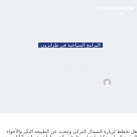
لتجاوز
لى
لمحتوى
البرامج السياحية في طرابزون
برنامج سياحي طرابزون وايدر 7 ايام … دليلك لعطلة خيالية
لعام 2026
abdulaziz samur
مايو 20, 2026
البرامج السياحية في طرابزون
هل تخطط لزيارة الشمال التركي وتبحث عن الطبيعة البكر والأجواء