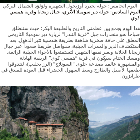
اليوم الخامس: جولة بحيرة أوزنجول الشهيرة ولؤلؤة الشمال التركي
اليوم السادس: جولة دير سوميلا الأثري، جبال زيجانا وقرية همسي
كوي
هذا اليوم يجمع بين عظمتي التاريخ والطبيعة البكر؛ حيث سننطلق
صباحاً نحو منحدرات جبل “قرية التندرا” لزيارة دير سوميلا التاريخي
المعلق على حافة صخرية شاهقة بطريقة هندسية تثير الذهول. بعد
استكشاف الدير والممرات الجبلية، سنواصل طريقنا صعوداً عبر جبال
زيجانا الخلابة ونعبر نفقها الشهير، لتستمتعوا بالأجواء الجبلية الرائعة.
ومسك الختام سيكون في قرية “همسي كوي” الريفية الهادئة
والمشهورة عالمياً بصناعة حلوى “السوتلاج” (الرز بحليب)، لتتذوقوا
طعمها الأصيل والطازج وسط السهول الخضراء قبل العودة للفندق في
طرابزون.