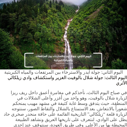
اليوم الثاني: جولة آيدر والاسترخاء بين المرتفعات والمياه الكبريتية
اليوم الثالث: جولة شلال بالوفيت الغزير واستكشاف وادي زيلكالي
الأثري
في صباح اليوم الثالث، نأخذكم في مغامرة أعمق داخل ريف ريزا
لزيارة شلال بالوفيت، وهو واحد من أغزر وأعلى الشلالات في
المنطقة، حيث يتدفق وسط غابة كثيفة في مشهد مهيب يمنحكم
شعوراً بالانتعاش. بعد الاستمتاع بالشلال والتقاط الصور، سنتوجه
لزيارة قلعة “زيلكالي” التاريخية القائمة على حافة منحدر صخري حاد
يطل على الوادي، لنتعرف على تاريخها العريق ونشاهد الطبيعة
المحيطة بها من الأعلى. وفي طريق العودة، سنتوقف عند إحدى