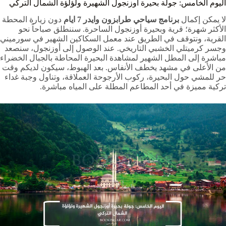
اليوم الخامس: جولة بحيرة أوزنجول الشهيرة ولؤلؤة الشمال التركي
لا يمكن إكمال
برنامج سياحي طرابزون وايدر 7 ايام
دون زيارة المحطة
الأكثر شهرة؛ قرية وبحيرة أوزنجول الساحرة. سننطلق صباحاً نحو
القرية، ونتوقف في الطريق عند معمل السكاكين الشهير في سورميني
وجسر كرميتلي الخشبي التاريخي. عند الوصول إلى أوزنجول، سنصعد
مباشرة إلى المطل الشهير لمشاهدة البحيرة المحاطة بالجبال الخضراء
من الأعلى في مشهد يخطف الأنفاس. بعد الهبوط، سيكون لديكم وقت
حر للمشي حول البحيرة، ركوب الأرجوحة العملاقة، وتناول وجبة غداء
تركية مميزة في أحد المطاعم المطلة على المياه مباشرة.