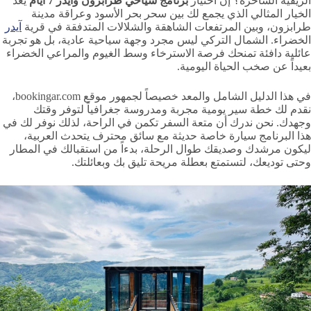
الريفية الساحرة؟ إن اختيار
برنامج سياحي طرابزون وايدر 7 ايام
يعد
الخيار المثالي الذي يجمع لك بين سحر بحر الأسود وعراقة مدينة
طرابزون، وبين المرتفعات الشاهقة والشلالات المتدفقة في قرية
آيدر
الخضراء. الشمال التركي ليس مجرد وجهة سياحية عادية، بل هو تجربة
عائلية دافئة تمنحك فرصة الاسترخاء وسط الغيوم والمراعي الخضراء
بعيداً عن صخب الحياة اليومية.
في هذا الدليل الشامل والمعد خصيصاً لجمهور موقع bookingar.com،
نقدم لك خطة سير يومية مجربة ومدروسة جغرافياً لتوفر وقتك
وجهدك. نحن ندرك أن متعة السفر تكمن في الراحة، لذلك نوفر لك في
هذا البرنامج سيارة خاصة حديثة مع سائق محترف يتحدث العربية،
ليكون مرشدك وصديقك طوال الرحلة، بدءاً من استقبالك في المطار
وحتى توديعك، لتستمتع بعطلة مريحة تليق بك وبعائلتك.