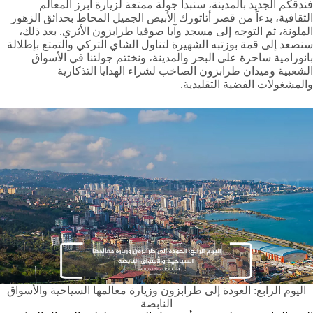
فندقكم الجديد بالمدينة، سنبدأ جولة ممتعة لزيارة أبرز المعالم
الثقافية، بدءاً من قصر أتاتورك الأبيض الجميل المحاط بحدائق الزهور
الملونة، ثم التوجه إلى مسجد وآيا صوفيا طرابزون الأثري. بعد ذلك،
سنصعد إلى قمة بوزتبه الشهيرة لتناول الشاي التركي والتمتع بإطلالة
بانورامية ساحرة على البحر والمدينة، ونختتم جولتنا في الأسواق
الشعبية وميدان طرابزون الصاخب لشراء الهدايا التذكارية
والمشغولات الفضية التقليدية.
اليوم الرابع: العودة إلى طرابزون وزيارة معالمها السياحية والأسواق
النابضة