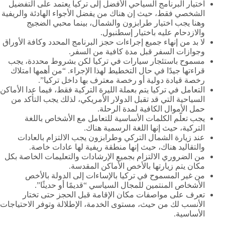
اختيار البرنامج السياحي الأفضل إلى تركيا يعتمد على التفضيل
الشخصي فقط، حيث إن هناك من يفضل الأجواء الهادئة والريفية
وهنا يجب اختيار طرابزون والشمال، بينما محبي الضجيج
والازدحام عليه باختيار إسطنبول.
لا بد من إنهاء جميع إجراءات حجز البرنامج المحدد وكافة الأوراق
وجوازات السفر قبل مدة كافية من السفر.
مسموح باستئجار سيارات في تركيا لكن بشروط محددة، يجب
قراءتها جيدًا في حال التخطيط لهذا الإجراء. “من أهمها امتلاك
رخصة قيادة دولية أو رخصة معترف بها داخل تركيا”.
التعامل في تركيا يتم بعملة الليرة التركية فقط، فيما عدا الأماكن
السياحية التي قد تقبل الدولار الأمريكي، لذلك يجب التأكد من
حمل الأموال الكافية لمدة الرحلة.
يجب تعلّم الكلمات الأساسية للتعامل مع الأشخاص باللغة
التركية، حيث إنها اللغة الرسمية هناك.
عند زيارة الشمال التركي وطرابزون يجب الالتزام بالعادات
والتقاليد هناك، حيث إنها منطقة ريفية لها عادات خاصة.
من الضروري الالتزام بجميع الإرشادات والتعليمات الخاصة بكل
مكان يتم زيارتها بالأخص الأماكن المقدسة.
من غير المسموح في تركيا بالإساءات إلى الدولة بالأخص
الأشخاص المنتمين للمجال السياسي “قديمًا أو حديثًا”.
تعرف على مواصفات مكان الإقامة قبل الحجز حتى تختار
الأنسب لك من حيث، مستوى الخدمة، الإطلالة وتوفر الاحتياجات
الأساسية.