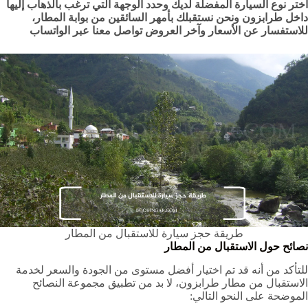
اختر نوع السيارة المفضلة لديك وحدد الوجهة التي ترغب بالذهاب إليها
داخل طرابزون ونحن نستقبلك بأمهر السائقين من بوابة المطار،
للاستفسار عن الأسعار وآخر العروض تواصل معنا عبر الواتساب
طريقة حجز سيارة للاستقبال من المطار
نصائح حول الاستقبال من المطار
للتأكد من أنه قد تم اختيار أفضل مستوى من الجودة والسعر لخدمة
الاستقبال من مطار طرابزون، لا بد من تطبيق مجموعة النصائح
الموضحة على النحو التالي: