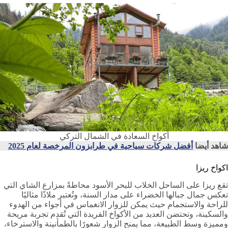
أكواخ السعادة في الشمال التركي
شاهد أيضا
أفضل شركات سياحية في طرابزون المرخصة لعام 2025
اكواخ ريزا
تقع ريزا على الساحل الخلاب للبحر الأسود محاطةً بمزارع الشاي التي
تعكس جمال جبالها الخضراء على مدار السنة، وتُعتبر ملاذًا مثاليًا
للراحة والاستجمام حيث يمكن للزوار الانغماس في أجواء من الهدوء
والسكينة، وتحتضن العديد من الأكواخ الفريدة التي تُقدم تجربة مريحة
ومميزة وسط الطبيعة، مما يمنح الزوار شعورًا بالطمأنينة والاسترخاء،