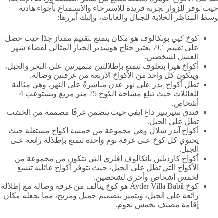
حيث توفر للزوار تجربة فريدة للاسترخاء والاستمتاع بأجواء هادئة
وسط المناظر الخلابة للجبال والغابات، وإليك أبرزها:
كوخ كيي بونكالوف هو مكان يتمتع بتقييم ممتاز جدًا حيث حصل
على تقييم 9.1، يعتبر جناح هوشدير الخيار المثالي لقضاء شهر
العسل لشخصين.
أكواخ هيرا بنغلوف تتمتع بإطلالتين متميزتين على البحر والجبل،
ويتكون كل واحد من الأكواخ الأربعة من غرفتين وصالة.
تطل أكواخ إيدر على نهر عدن مباشرةً على النهر، وهي مثالية
للعائلات حيث تبلغ مساحة الكوخ 75 متر مربع ويستوعب 4
أشخاص.
فندق سيرينير داغ ايفي حيث يتضمن غرفًا مصممة من الخشب
تطل على الجبل.
أكواخ آيدر شلال وهي مجموعة من خمسة أكواخ مستقلة حيث
يحتوي كل كوخ على غرفة نوم واحدة تتمتع بإطلالة رائعة على
الجبل.
أكواخ كارديلين بانكالوف افلري التي تتكون من مجموعة من
الأكواخ التي تطل على الجبل، حيث تتوفر أكواخ عائلية تتسع
لخمس أشخاص وأخرى لشخصين.
كوخ Ayder Villa Babil هو كوخ يتألف من غرفة وصالة مع إطلالة
رائعة على الجبل، ويتميز بتصميم جميل ومريح، مما يجعله مكان
إقامة مصنف بخمس نجوم.