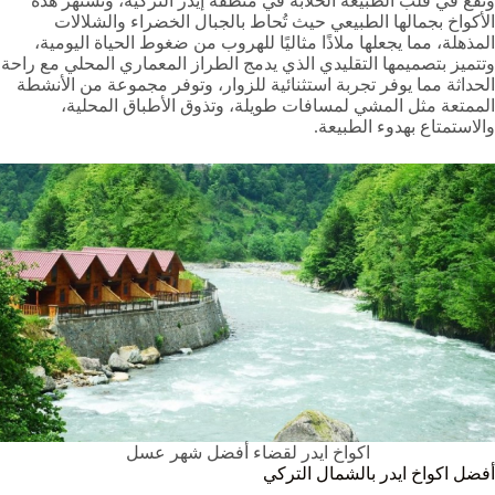
وتقع في قلب الطبيعة الخلابة في منطقة إيدر التركية، وتُشتهر هذه
الأكواخ بجمالها الطبيعي حيث تُحاط بالجبال الخضراء والشلالات
المذهلة، مما يجعلها ملاذًا مثاليًا للهروب من ضغوط الحياة اليومية،
وتتميز بتصميمها التقليدي الذي يدمج الطراز المعماري المحلي مع راحة
الحداثة مما يوفر تجربة استثنائية للزوار، وتوفر مجموعة من الأنشطة
الممتعة مثل المشي لمسافات طويلة، وتذوق الأطباق المحلية،
والاستمتاع بهدوء الطبيعة.
اكواخ ايدر لقضاء أفضل شهر عسل
أفضل اكواخ ايدر بالشمال التركي