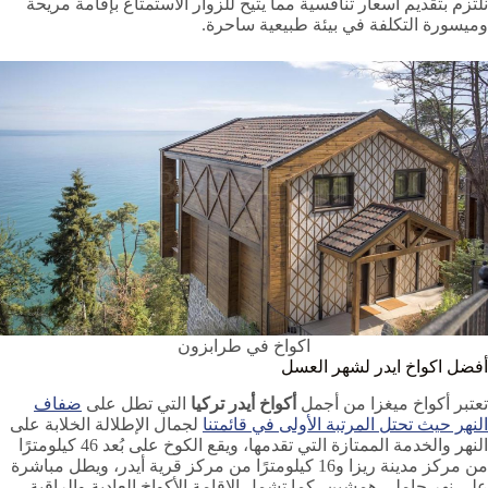
نلتزم بتقديم أسعار تنافسية مما يتيح للزوار الاستمتاع بإقامة مريحة
وميسورة التكلفة في بيئة طبيعية ساحرة.
اكواخ في طرابزون
أفضل اكواخ ايدر لشهر العسل
تعتبر أكواخ ميغزا من أجمل
أكواخ أيدر تركيا
التي تطل على
ضفاف
النهر حيث تحتل المرتبة الأولى في قائمتنا
لجمال الإطلالة الخلابة على
النهر والخدمة الممتازة التي تقدمها، ويقع الكوخ على بُعد 46 كيلومترًا
من مركز مدينة ريزا و16 كيلومترًا من مركز قرية أيدر، ويطل مباشرة
على نهر جاملي همشين، كما تشمل الإقامة الأكواخ العادية والراقية