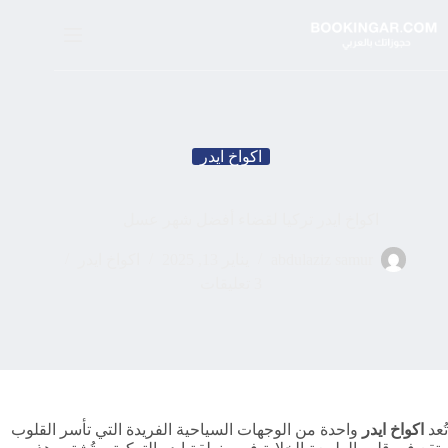
لتجاوز
لى
لمحتوى
اكواخ ايدر
اكواخ ايدر تركيا لقضاء أفضل شهر عسل
abdulaziz samur
يناير 13, 2025
اكواخ ايدر
3 تعليقات
تُعد
اكواخ ايدر
واحدة من الوجهات السياحية الفريدة التي تأسر القلوب