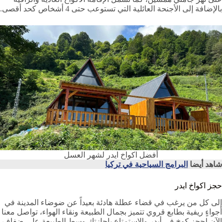
بالإضافة إلى الأجنحة العائلية التي تستوعب حتى 4 أشخاص كحد أقصى.
أفضل اكواخ ايدر لشهر العسل
شاهد أيضا
البرامج السياحية في تركيا
حجز اكواخ ايدر
إلى كل من يرغب في قضاء عطلة هادئة بعيداً عن ضوضاء المدينة في
أجواءٍ ريفية بطابع قروي تتميز بجمال الطبيعة ونقاء الهواء، تواصل معنا
الآن لحجز كوخ في أيدر والاستمتاع بإجازتك وسط الطبيعة على ضفاف