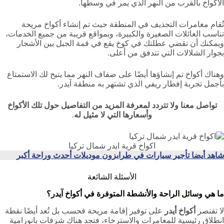
الأكواخ بالقرب من النهر الذي يمر في وسطها.
تُقام مغامرات التجذيف في المنطقة حيث تم إنشاء أكواخ مريحة
تناسب العائلات الصغيرة والكبيرة، وبمواقع قريبة من جميع الخدمات،
ويمكنك أن تقضي عطلتك في كوخ يقع في قمة الجبل بين الأشجار
بجوار الشلالات التي تتدفق من أعلى.
وهناك أكواخ تم إنشاؤها أيضًا على ضفاف النهر مما يتيح لك الاستمتاع
بأجمل تجربة إفطار ريفي الذي تشتهر به منطقة آيدر.
تواصل معنا ولا تتردد لمعرفة المزيد من التفاصيل حول تلك الأكواخ
وأسعارها التي لا مثيل له
.
اكواخ قرية ايدر شمال تركيا
شاهد أيضا تأجير سيارات في طرابزون موديلات أحدث وراحة أكبر
الأسئلة الشائعة
ما هي وسائل الراحة والأنشطة المتوفرة في أكواخ آيدر؟
لا تقتصر
أكواخ أيدر
على توفير إقامة مريحة فحسب بل تُعد أيضًا نقطة
انطلاق رئيسية للمغامرات والاسترخاء، فتجد هناك شرفات بانورامية