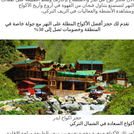
النهر لتستمتع بتناول فنجان من القهوة في أروع وأريح الأكواخ
ومشاهدة الأنشطة والفعاليات في الريف التركي،
نقدم لك حجز أفضل الأكواخ المطلة على النهر مع جولة خاصة في
المنطقة وخصومات تصل إلى
30%
حجز اكواخ ايدر
أكواخ السعادة في الشمال التركي
تُعد تلك الأكواخ جوهرة مخفية تجمع بين سحر الطبيعة وراحة الإقامة،