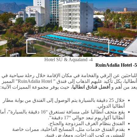
4- Hotel SU & Aqualand
RuinAdalia Hotel
5-
للباحثين عن الرقي والفخامة في مكان الإقامة خلال رحلة سياحية في
أنطاليا، بكل تأكيد عليهم الذهاب إلى فندق ” RuinAdalia Hotel” المميز
يعد من أهم و
أفضل فنادق انطاليا
، حيث يوفر مجموعة المميزات الآتية:
خلال 25 دقيقة بالسيارة يتم الوصول إلى الفندق من بوابة مطار
أنطاليا الدولي.
يقع متحف أنطاليا على مسافة تستغرق “16 دقيقة بالسيارة”، أما
أنطاليا أكواريوم تبعد حوالي “17 دقيقة”.
الفندق بنظام الغرف المزدوجة والجناح.
يقدم الفندق خدمات مثل، المسابح الداخلية، ممرات خاصة
للمشي وركوب الدراجات، ومعارض فنية.