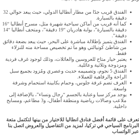
الفندق قريب جدًا من مطار أنطاليا الدولي، حيث يبعد حوالي 32
دقيقة بالسيارة.
كما أنه قريب من أماكن سياحية شهيرة مثل، مسرح أنطاليا “16
دقيقة بالسيارة”، بوابة هادريان “19 دقيقة”، ومتحف أنطاليا “14
دقيقة”.
الفندق يتميز بإطلالة مباشرة على البحر، حيث يبعد بضعة دقائق
من شاطئ كونيالتي وهو ما تم تخصيص مساحة منه للنزلاء
فقط.
يعتبر خيار متاح للعروسين والعائلات، وذلك لوجود غرف فردية
ومزدوجة وثلاثية وعائلية.
الفندق 5 نجوم، وتصميمه حديث وعصري ومُزود بجميع سبل
الراحة والرفاهية للعملاء.
الغرف تضم غرفة جلوس، وحمام بكابينة استحمام وشرفة
واسعة.
يوجد مركز سبا وعناية بالجسم “رجال ونساء”، بالإضافة إلى
ملاعب وصالات رياضية ومنطقة أطفال، و3 مطاعم، ومسابح
داخلية.
تعرف على قائمة أفضل فنادق انطاليا للاختيار من بينها لتكتمل متعة
البرنامج السياحي في تركيا، لمزيد من التفاصيل والعروض اتصل بنا
عبر الواتساب