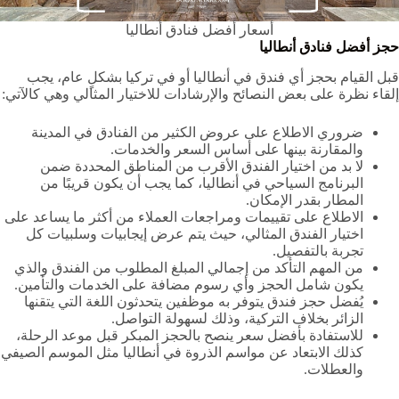
أسعار أفضل فنادق أنطاليا
حجز أفضل فنادق أنطاليا
قبل القيام بحجز أي فندق في أنطاليا أو في تركيا بشكلٍ عام، يجب
إلقاء نظرة على بعض النصائح والإرشادات للاختيار المثالي وهي كالآتي:
ضروري الاطلاع على عروض الكثير من الفنادق في المدينة
والمقارنة بينها على أساس السعر والخدمات.
لا بد من اختيار الفندق الأقرب من المناطق المحددة ضمن
البرنامج السياحي في أنطاليا، كما يجب أن يكون قريبًا من
المطار بقدر الإمكان.
الاطلاع على تقييمات ومراجعات العملاء من أكثر ما يساعد على
اختيار الفندق المثالي، حيث يتم عرض إيجابيات وسلبيات كل
تجربة بالتفصيل.
من المهم التأكد من إجمالي المبلغ المطلوب من الفندق والذي
يكون شامل الحجز وأي رسوم مضافة على الخدمات والتأمين.
يُفضل حجز فندق يتوفر به موظفين يتحدثون اللغة التي يتقنها
الزائر بخلاف التركية، وذلك لسهولة التواصل.
للاستفادة بأفضل سعر ينصح بالحجز المبكر قبل موعد الرحلة،
كذلك الابتعاد عن مواسم الذروة في أنطاليا مثل الموسم الصيفي
والعطلات.