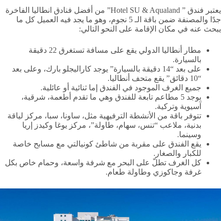
يعتبر فندق ” Hotel SU & Aqualand” من أفضل فنادق انطاليا الفاخرة
جدًا والمصنفة ضمن باقة الـ 5 نجوم، وهو ما يجد فيه العميل كل ما
يبحث عنه في مكان الإقامة على النحو التالي:
مطار أنطاليا الدولي يقع على مسافة تستغرق 22 دقيقة
بالسيارة.
على بعد “14 دقيقة بالسيارة” يوجد كاراليجلو بارك، وعلى بعد
“10 دقائق” يقع متحف أنطاليا.
جميع الغرف الموجود في الفندق إما ثنائية أو عائلية.
يوجد 5 مطاعم تابعة للفندق وهي ما تقدم أطعمة، شرقية،
آسيوية وتركية.
تتوفر باقة من الأنشطة الترفيهية مثل، ساونا، سبا، مركز لياقة
بدنية، ملاعب “تنس، سهام، طاولة”، مركز يوغا وكيدز إريا
وسينما.
يقع الفندق على مقربة من شاطئ كونيالتي مع مسابح خاصة
للكبار والصغار.
كل الغرف تطلّ على البحر مع شرفة واسعة، وحمام خاص بكل
غرفة وجاكوزي وطاولة طعام.