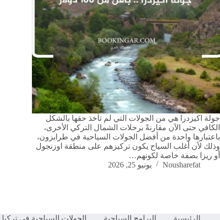
جولة اكيزدرا هي من الجولات التي لم تأخذ حقها بالشكل
الكافي حتى الآن مقارنةً برحلات الشمال التركي الأخرى،
باعتبارها واحدة من أفضل الجولات السياحية في طرابزون،
وذلك لأن أغلب السياح يكون تركيزهم على منطقة اوزنجول
أو ريزا بصفة خاصة لكونهم…
Nousharefat
يونيو 25, 2026
الرئيسية
البرامج السياحية
الجولات السياحية في تركيا